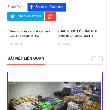
Share Post
Share on Facebook
Share on Twitter
Hướng dẫn cài đặt camera
KHẮC PHỤC LỖI ĐẦU GHI
wifi HIKVISION DS-
HÌNH KBVISION/DAHUA
2CV2Q21FD-IW hay còn gọi
KHÔNG THẤY GHI HÌNH,
2433
7657
là Thánh Mẫu Q21
KHÔNG LƯU LẠI ĐƯỢC
BÀI VIẾT LIÊN QUAN