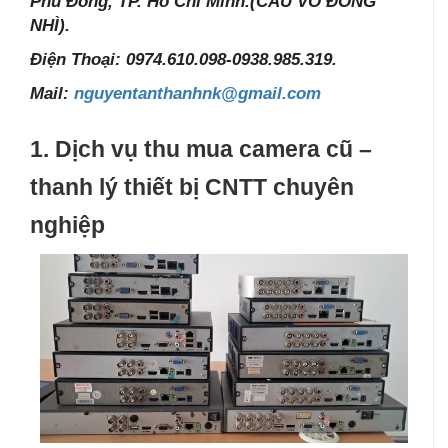
Phú Đông, TP. Hồ Chí Minh.(CẦU VÕ ĐÔNG
NHÌ).
Điện Thoại: 0974.610.098-0938.985.319.
Mail:
nguyentanthanhnk@gmail.com
1. Dịch vụ thu mua camera cũ –
thanh lý thiết bị CNTT chuyên
nghiệp