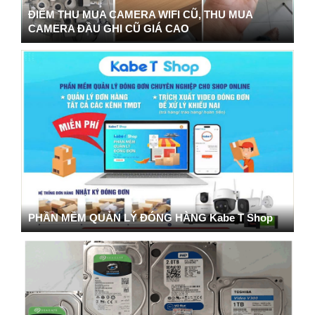
ĐIỂM THU MUA CAMERA WIFI CŨ, THU MUA
CAMERA ĐẦU GHI CŨ GIÁ CAO
PHẦN MỀM QUẢN LÝ ĐÓNG HÀNG Kabe T Shop