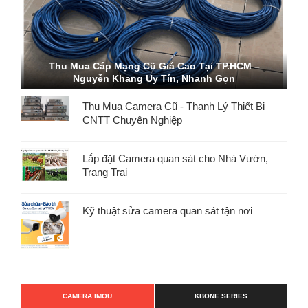
ĐIỂM THU MUA CAMERA WIFI CŨ, THU MUA
CAMERA ĐẦU GHI CŨ GIÁ CAO
Thu Mua Camera Cũ - Thanh Lý Thiết Bị
CNTT Chuyên Nghiệp
Lắp đặt Camera quan sát cho Nhà Vườn,
Trang Trại
Kỹ thuật sửa camera quan sát tận nơi
CAMERA IMOU
KBONE SERIES