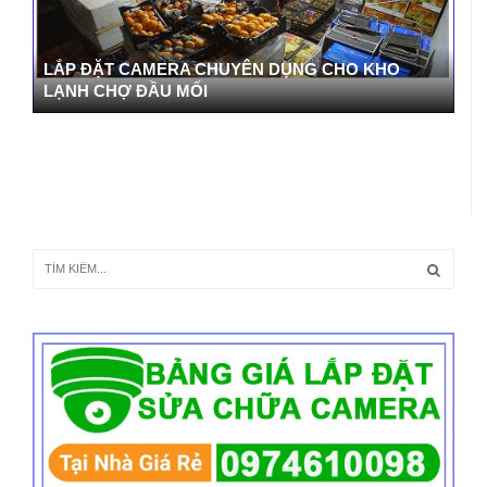
LẮP ĐẶT CAMERA CHUYÊN DỤNG CHO KHO
LẠNH CHỢ ĐẦU MỐI
T