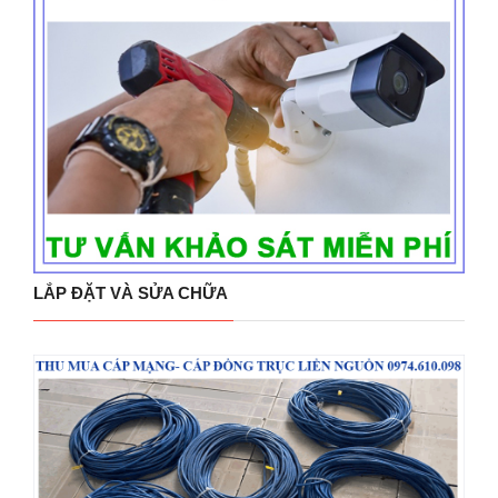
LẮP ĐẶT VÀ SỬA CHỮA