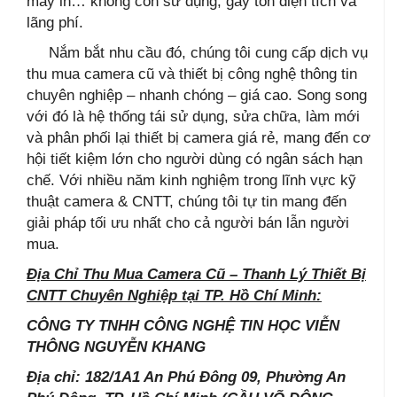
máy in… không còn sử dụng, gây tốn diện tích và
lãng phí.
Nắm bắt nhu cầu đó, chúng tôi cung cấp dịch vụ
thu mua camera cũ và thiết bị công nghệ thông tin
chuyên nghiệp – nhanh chóng – giá cao. Song song
với đó là hệ thống tái sử dụng, sửa chữa, làm mới
và phân phối lại thiết bị camera giá rẻ, mang đến cơ
hội tiết kiệm lớn cho người dùng có ngân sách hạn
chế. Với nhiều năm kinh nghiệm trong lĩnh vực kỹ
thuật camera & CNTT, chúng tôi tự tin mang đến
giải pháp tối ưu nhất cho cả người bán lẫn người
mua.
Địa Chỉ Thu Mua Camera Cũ – Thanh Lý Thiết Bị
CNTT Chuyên Nghiệp tại TP. Hồ Chí Minh:
CÔNG TY TNHH CÔNG NGHỆ TIN HỌC VIỄN
THÔNG NGUYỄN KHANG
Địa chỉ: 182/1A1 An Phú Đông 09, Phường An