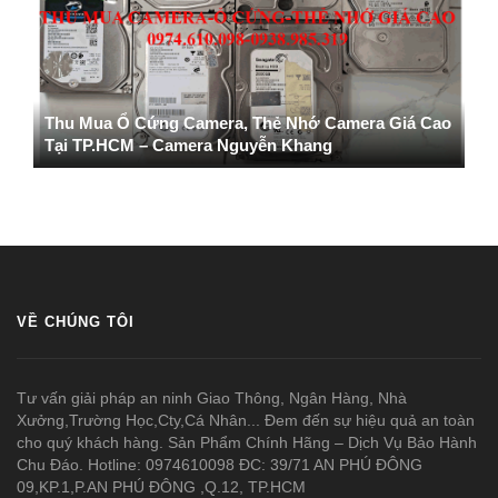
Thu Mua Ổ Cứng Camera, Thẻ Nhớ Camera Giá Cao
Tại TP.HCM – Camera Nguyễn Khang
VỀ CHÚNG TÔI
Tư vấn giải pháp an ninh Giao Thông, Ngân Hàng, Nhà
Xưởng,Trường Học,Cty,Cá Nhân... Đem đến sự hiệu quả an toàn
cho quý khách hàng. Sản Phẩm Chính Hãng – Dịch Vụ Bảo Hành
Chu Đáo. Hotline: 0974610098 ĐC: 39/71 AN PHÚ ĐÔNG
09,KP.1,P.AN PHÚ ĐÔNG ,Q.12, TP.HCM