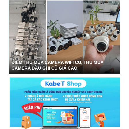
ĐIỂM THU MUA CAMERA WIFI CŨ, THU MUA
CAMERA ĐẦU GHI CŨ GIÁ CAO