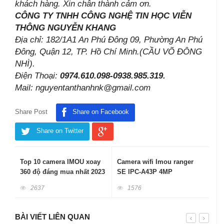
khách hàng. Xin chân thành cảm ơn.
CÔNG TY TNHH CÔNG NGHỆ TIN HỌC VIỄN
THÔNG NGUYỄN KHANG
Địa chỉ: 182/1A1 An Phú Đông 09, Phường An Phú
Đông, Quận 12, TP. Hồ Chí Minh.(CẦU VÕ ĐÔNG
NHÌ).
Điện Thoại:
0974.610.098-0938.985.319.
Mail: nguyentanthanhnk@gmail.com
Share Post
Share on Facebook
Share on Twitter
Top 10 camera IMOU xoay
Camera wifi Imou ranger
360 độ đáng mua nhất 2023
SE IPC-A43P 4MP
2637
1576
BÀI VIẾT LIÊN QUAN