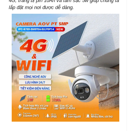
4G, trang bị pin 10Ah và tấm sạc 5w giúp chúng ta
lắp đặt mọi nơi được dễ dàng.