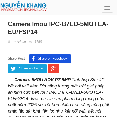
Toggl
navig
Camera Imou IPC-B7ED-5MOTEA-
EU/FSP14
by
Admin
1186
Share Post
Share on Facebook
Share on Twitter
Camera IMOU AOV PT 5MP
Tích hợp Sim 4G
kết nối wifi kèm Pin năng lượng mặt trời giải pháp
an ninh cực tiện lợi ! IMOU IPC-B7ED-5MOTEA-
EU/FSP14 được cho là sản phẩm đáng mong chờ
nhất năm 2025 sự kết hợp nhiều tính năng cùng giải
pháp lắp đặt khá tiện lợi như kết nối wifi, kết nối