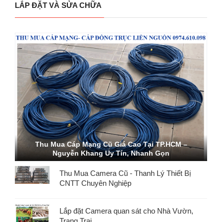
LẮP ĐẶT VÀ SỬA CHỮA
Thu Mua Cáp Mạng Cũ Giá Cao Tại TP.HCM –
ĐIỂM THU MUA CAMERA WIFI CŨ, THU MUA
Nguyễn Khang Uy Tín, Nhanh Gọn
CAMERA ĐẦU GHI CŨ GIÁ CAO
Thu Mua Camera Cũ - Thanh Lý Thiết Bị
CNTT Chuyên Nghiệp
Lắp đặt Camera quan sát cho Nhà Vườn,
Trang Trại