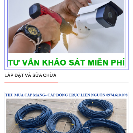
LẮP ĐẶT VÀ SỬA CHỮA