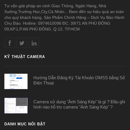
Tư vấn giải pháp an ninh Giao Thông, Ngân Hàng, Nhà
Xưởng,Trường Học,Cty,Cá Nhân... Đem đến sự hiệu quả an toàn
cho quý khách hàng. Sản Phẩm Chính Hãng – Dịch Vụ Bảo Hành
Chu Đáo. Hotline: 0974610098 ĐC: 39/71 AN PHÚ ĐÔNG
09,KP.1,P.AN PHÚ ĐÔNG ,Q.12, TP.HCM
KỸ THUẬT CAMERA
Hướng Dẫn Đăng Ký Tài Khoản DMSS bằng Số
Điện Thoại
Camera sử dụng "Ánh Sáng Kép" là gì ? Đầu ghi
hình nào hỗ trợ camera "Ánh Sáng Kép" ?
DANH MỤC NỔI BẬT