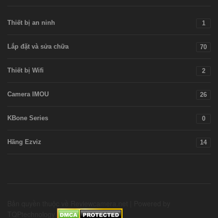
Thiết bị an ninh
1
Lắp đặt và sửa chữa
70
Thiết bị Wifi
2
Camera IMOU
26
KBone Series
0
Hãng Ezviz
14
Bản quyền thuộc về Reviewcamera.net | Powered by
TQPtechnology