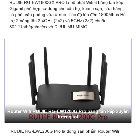
RUIJIE RG-EW1800GX PRO là bộ phát Wifi 6 băng tần kép
Gigabit phù hợp sử dụng cho căn hộ, khách sạn, cửa hàng,
cà phê, văn phòng vừa & nhỏ. Tốc độ lên đến 1800Mbps.Hỗ
trợ 2 băng tần 2.4GHz (2×2) và 5GHz (2×2) chuẩn
802.11a/b/g/n/ac/ax và DL/UL MU-MIMO.
Router Wifi RUIJIE RG-EW1200G Pro băng tần kép xuyên
tường tốt
RUIJIE RG-EW1200G Pro là dòng sản phẩm Router Wifi