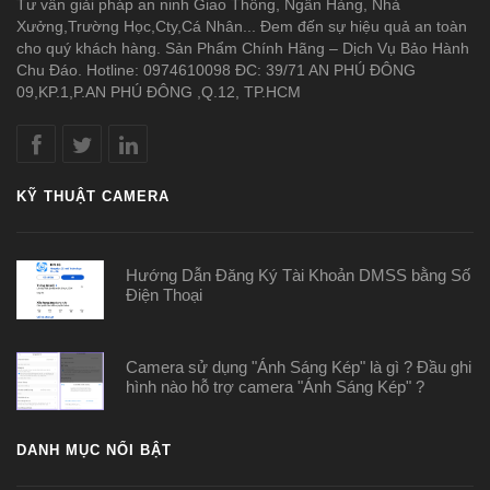
Tư vấn giải pháp an ninh Giao Thông, Ngân Hàng, Nhà
Xưởng,Trường Học,Cty,Cá Nhân... Đem đến sự hiệu quả an toàn
cho quý khách hàng. Sản Phẩm Chính Hãng – Dịch Vụ Bảo Hành
Chu Đáo. Hotline: 0974610098 ĐC: 39/71 AN PHÚ ĐÔNG
09,KP.1,P.AN PHÚ ĐÔNG ,Q.12, TP.HCM
KỸ THUẬT CAMERA
Hướng Dẫn Đăng Ký Tài Khoản DMSS bằng Số
Điện Thoại
Camera sử dụng "Ánh Sáng Kép" là gì ? Đầu ghi
hình nào hỗ trợ camera "Ánh Sáng Kép" ?
DANH MỤC NỔI BẬT