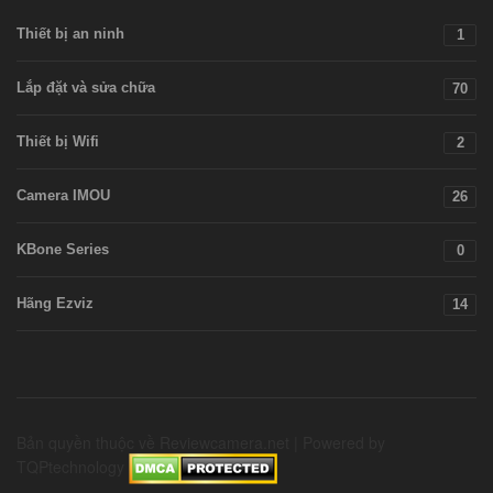
Thiết bị an ninh
1
Lắp đặt và sửa chữa
70
Thiết bị Wifi
2
Camera IMOU
26
KBone Series
0
Hãng Ezviz
14
Bản quyền thuộc về Reviewcamera.net | Powered by
TQPtechnology