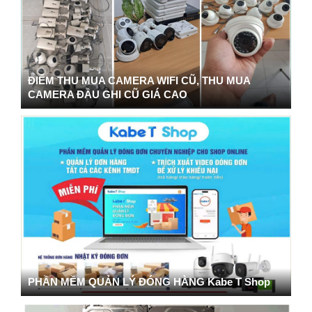
ĐIỂM THU MUA CAMERA WIFI CŨ, THU MUA
CAMERA ĐẦU GHI CŨ GIÁ CAO
PHẦN MỀM QUẢN LÝ ĐÓNG HÀNG Kabe T Shop