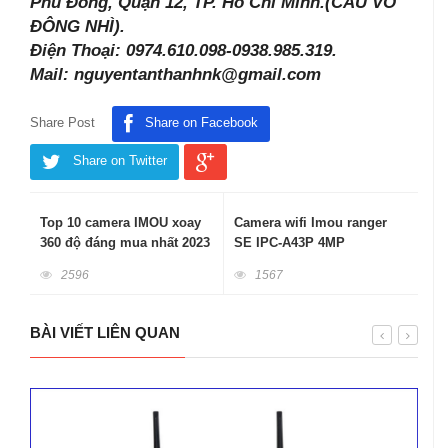
Phú Đông, Quận 12, TP. Hồ Chí Minh.(CẦU VÕ
ĐÔNG NHÌ).
Điện Thoại: 0974.610.098-0938.985.319.
Mail: nguyentanthanhnk@gmail.com
Share Post
Share on Facebook
Share on Twitter
Top 10 camera IMOU xoay
Camera wifi Imou ranger
360 độ đáng mua nhất 2023
SE IPC-A43P 4MP
2596
1567
BÀI VIẾT LIÊN QUAN