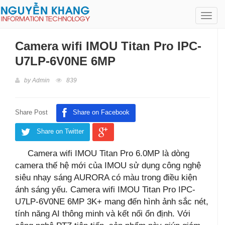
Toggl
navig
Camera wifi IMOU Titan Pro IPC-
U7LP-6V0NE 6MP
by
Admin
839
Share Post
Share on Facebook
Share on Twitter
Camera wifi IMOU Titan Pro 6.0MP là dòng
camera thế hệ mới của IMOU sử dụng công nghệ
siêu nhạy sáng AURORA có màu trong điều kiện
ánh sáng yếu. Camera wifi IMOU Titan Pro IPC-
U7LP-6V0NE 6MP 3K+ mang đến hình ảnh sắc nét,
tính năng AI thông minh và kết nối ổn định. Với