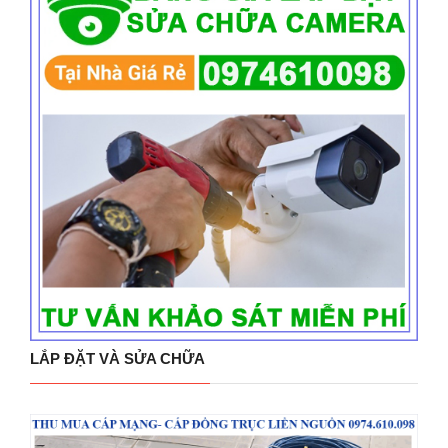
LẮP ĐẶT VÀ SỬA CHỮA