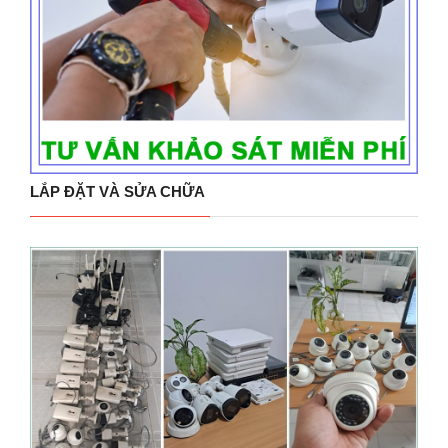
LẮP ĐẶT VÀ SỬA CHỮA