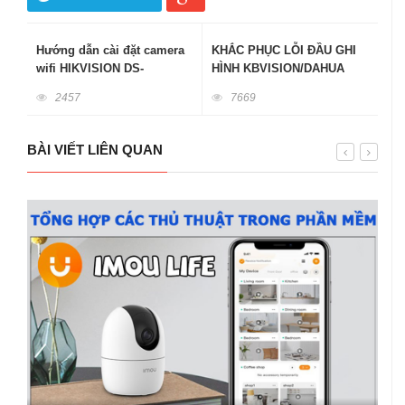
Hướng dẫn cài đặt camera
KHẮC PHỤC LỖI ĐẦU GHI
wifi HIKVISION DS-
HÌNH KBVISION/DAHUA
2CV2Q21FD-IW hay còn gọi
KHÔNG THẤY GHI HÌNH,
2457
7669
là Thánh Mẫu Q21
KHÔNG LƯU LẠI ĐƯỢC
BÀI VIẾT LIÊN QUAN