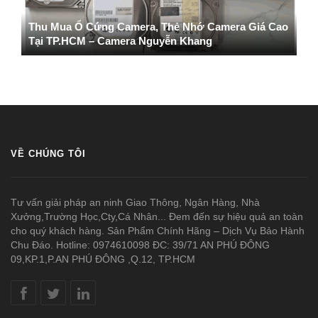
Thu Mua Ổ Cứng Camera, Thẻ Nhớ Camera Giá Cao
Tại TP.HCM – Camera Nguyễn Khang
VỀ CHÚNG TÔI
Tư vấn giải pháp an ninh Giao Thông, Ngân Hàng, Nhà
Xưởng,Trường Học,Cty,Cá Nhân... Đem đến sự hiệu quả an toàn
cho quý khách hàng. Sản Phẩm Chính Hãng – Dịch Vụ Bảo Hành
Chu Đáo. Hotline: 0974610098 ĐC: 39/71 AN PHÚ ĐÔNG
09,KP.1,P.AN PHÚ ĐÔNG ,Q.12, TP.HCM