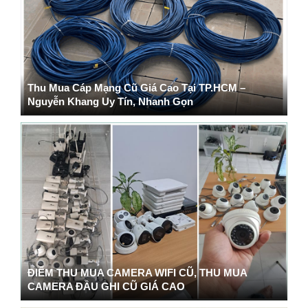
Thu Mua Cáp Mạng Cũ Giá Cao Tại TP.HCM –
Nguyễn Khang Uy Tín, Nhanh Gọn
ĐIỂM THU MUA CAMERA WIFI CŨ, THU MUA
CAMERA ĐẦU GHI CŨ GIÁ CAO